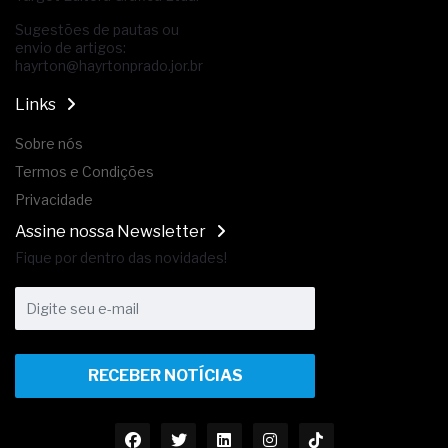
Sugestões de pautas ou
envio de artigos:
hayrton@hayrtonprado.jor.br
Links
Sobre nós
Termos e Condições
Privacidade
Assine nossa Newsletter
Fique por dentro das novidades!
RECEBER NOTÍCIAS