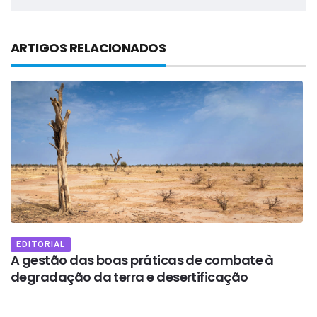
ARTIGOS RELACIONADOS
EDITORIAL
A gestão das boas práticas de combate à
O
degradação da terra e desertificação
r