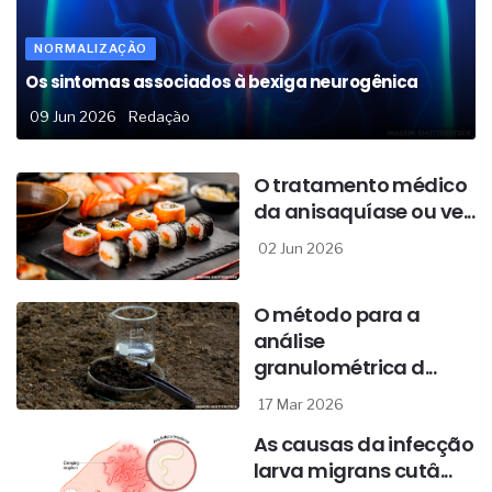
NORMALIZAÇÃO
Os sintomas associados à bexiga neurogênica
09 Jun 2026
Redação
O tratamento médico
da anisaquíase ou ve...
02 Jun 2026
O método para a
análise
granulométrica d...
17 Mar 2026
As causas da infecção
larva migrans cutâ...