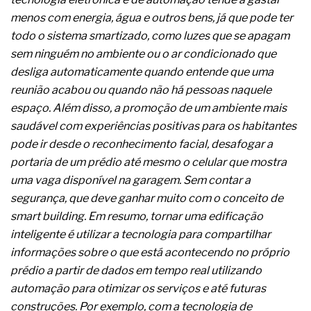
A prevenção clínica da coceira no ânus
menos com energia, água e outros bens, já que pode ter
Os sintomas clínicos do teratoma de ovário
todo o sistema smartizado, como luzes que se apagam
O tratamento médico da síndrome da fadiga
crônica
sem ninguém no ambiente ou o ar condicionado que
As causas médicas da queda dos cabelos ou
desliga automaticamente quando entende que uma
calvície
reunião acabou ou quando não há pessoas naquele
Quando a gestão é o obstáculo para o resultado
espaço. Além disso, a promoção de um ambiente mais
positivo
Os procedimentos para a inspeção em estruturas
saudável com experiências positivas para os habitantes
hidráulicas de concreto de obras
pode ir desde o reconhecimento facial, desafogar a
O movimento regular reduz em 19% o risco de
portaria de um prédio até mesmo o celular que mostra
morte precoce e melhora o metabolismo
uma vaga disponível na garagem. Sem contar a
O desenvolvimento de indicadores nas atividades
de governança das organizações
segurança, que deve ganhar muito com o conceito de
O desenho industrial ganha espaço como
smart building. Em resumo, tornar uma edificação
estratégia competitiva nas empresas
inteligente é utilizar a tecnologia para compartilhar
As variações dimensionais dos produtos de
informações sobre o que está acontecendo no próprio
materiais cimentícios com fibra de vidro
prédio a partir de dados em tempo real utilizando
A próxima vantagem competitiva não está no
modelo de IA
automação para otimizar os serviços e até futuras
A IA elevou a régua do comprador B2B e a venda
construções. Por exemplo, com a tecnologia de