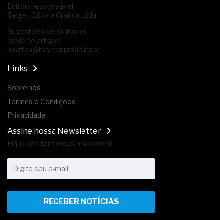
Editora responsável:
Target Editora Gráfica Ltda.
Sugestões de pautas ou
envio de artigos:
hayrton@hayrtonprado.jor.br
Links
Sobre nós
Termos e Condições
Privacidade
Assine nossa Newsletter
Fique por dentro das novidades!
RECEBER NOTÍCIAS