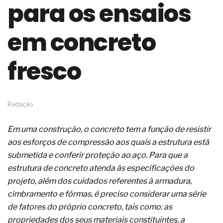
para os ensaios
de governança das organizações
O desenho industrial ganha espaço como
estratégia competitiva nas empresas
em concreto
As variações dimensionais dos produtos de
materiais cimentícios com fibra de vidro
fresco
A próxima vantagem competitiva não está no
modelo de IA
A IA elevou a régua do comprador B2B e a venda
complexa ficou ainda mais humana
A verificação dimensional e de massa dos fios,
Redação
cabos e condutores elétricos
A fabricação conforme das portas com tipologia
Em uma construção, o concreto tem a função de resistir
de giro para as saídas de emergência
aos esforços de compressão aos quais a estrutura está
A sua indústria toma decisões ou apenas reage
aos problemas?
submetida e conferir proteção ao aço. Para que a
Os serviços de reciclagem profunda a frio in situ
estrutura de concreto atenda às especificações do
com emulsão asfáltica
projeto, além dos cuidados referentes à armadura,
Os gestores da ABNT litigam de má-fé para
cimbramento e fôrmas, é preciso considerar uma série
tentar criar uma reserva de mercado sobre as
NBR ISO
de fatores do próprio concreto, tais como: as
Os critérios médicos da síndrome metabólica
propriedades dos seus materiais constituintes, a