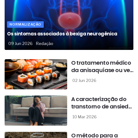
NORMALIZAÇÃO
Os sintomas associados à bexiga neurogênica
09 Jun 2026
Redação
O tratamento médico
da anisaquíase ou ve...
02 Jun 2026
A caracterização do
transtorno de ansied...
10 Mar 2026
O método para a