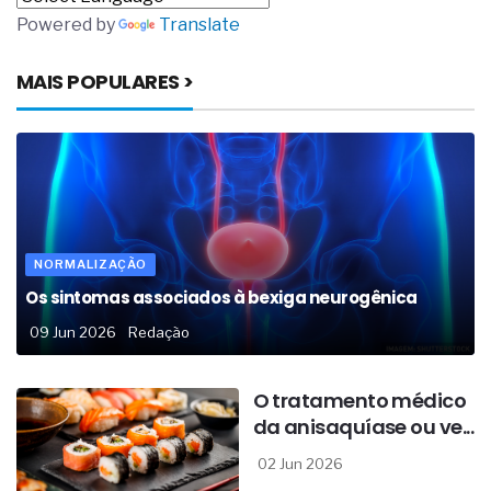
Powered by
Translate
MAIS POPULARES >
NORMALIZAÇÃO
Os sintomas associados à bexiga neurogênica
09 Jun 2026
Redação
O tratamento médico
da anisaquíase ou ve...
02 Jun 2026