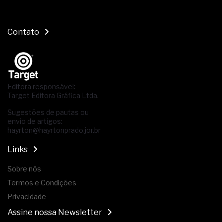
Contato
Editora responsável:
Target Editora Gráfica Ltda.
Sugestões de pautas ou
envio de artigos:
hayrton@hayrtonprado.jor.br
Links
Sobre nós
Termos e Condições
Privacidade
Assine nossa Newsletter