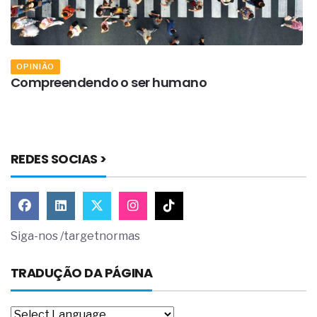
OPINIÃO
Compreendendo o ser humano
É
c
REDES SOCIAS >
Siga-nos /targetnormas
TRADUÇÃO DA PÁGINA