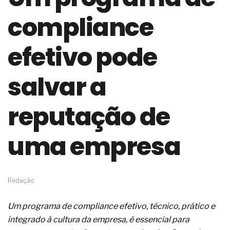
de governança das organizações
compliance
O desenho industrial ganha espaço como
estratégia competitiva nas empresas
As variações dimensionais dos produtos de
efetivo pode
materiais cimentícios com fibra de vidro
A próxima vantagem competitiva não está no
modelo de IA
salvar a
A IA elevou a régua do comprador B2B e a venda
complexa ficou ainda mais humana
reputação de
A verificação dimensional e de massa dos fios,
cabos e condutores elétricos
A fabricação conforme das portas com tipologia
uma empresa
de giro para as saídas de emergência
A sua indústria toma decisões ou apenas reage
aos problemas?
Os serviços de reciclagem profunda a frio in situ
com emulsão asfáltica
Redação
Os gestores da ABNT litigam de má-fé para
tentar criar uma reserva de mercado sobre as
Um programa de compliance efetivo, técnico, prático e
NBR ISO
integrado à cultura da empresa, é essencial para
Os critérios médicos da síndrome metabólica