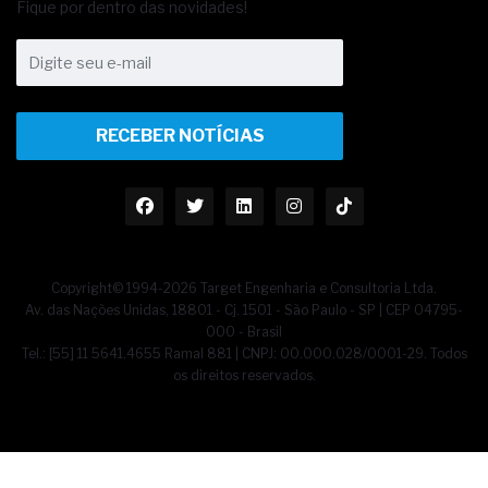
Fique por dentro das novidades!
RECEBER NOTÍCIAS
Copyright© 1994-2026 Target Engenharia e Consultoria Ltda.
Av. das Nações Unidas, 18801 - Cj. 1501 - São Paulo - SP | CEP 04795-
000 - Brasil
Tel.: [55] 11 5641.4655 Ramal 881 | CNPJ: 00.000.028/0001-29. Todos
os direitos reservados.