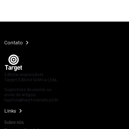
Contato
Editora responsável:
Target Editora Gráfica Ltda.
Sugestões de pautas ou
envio de artigos:
hayrton@hayrtonprado.jor.br
Links
Sobre nós