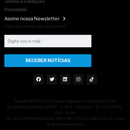
Termos e Condições
Privacidade
Assine nossa Newsletter
Fique por dentro das novidades!
RECEBER NOTÍCIAS
Copyright© 1994-2026 Target Engenharia e Consultoria Ltda.
Av. das Nações Unidas, 18801 - Cj. 1501 - São Paulo - SP | CEP 04795-
000 - Brasil
Tel.: [55] 11 5641.4655 Ramal 881 | CNPJ: 00.000.028/0001-29. Todos
os direitos reservados.