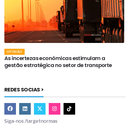
OPINIÃO
As incertezas econômicas estimulam a
A
gestão estratégica no setor de transporte
t
REDES SOCIAS >
Siga-nos /targetnormas