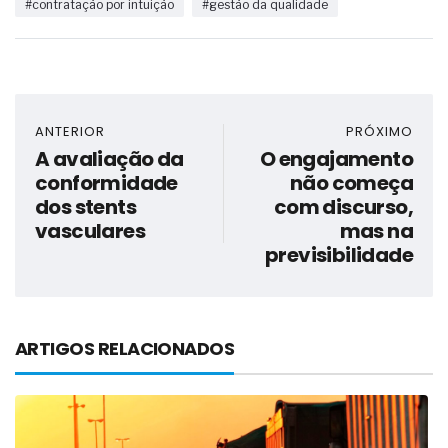
#contratação por intuição
#gestão da qualidade
ANTERIOR
PRÓXIMO
A avaliação da
O engajamento
conformidade
não começa
dos stents
com discurso,
vasculares
mas na
previsibilidade
ARTIGOS RELACIONADOS