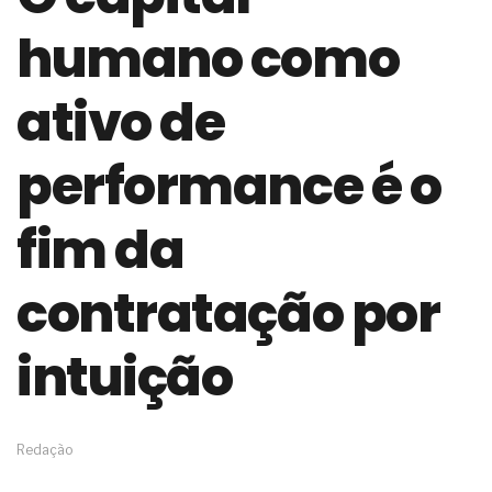
de governança das organizações
humano como
O desenho industrial ganha espaço como
estratégia competitiva nas empresas
As variações dimensionais dos produtos de
ativo de
materiais cimentícios com fibra de vidro
A próxima vantagem competitiva não está no
modelo de IA
performance é o
A IA elevou a régua do comprador B2B e a venda
complexa ficou ainda mais humana
fim da
A verificação dimensional e de massa dos fios,
cabos e condutores elétricos
A fabricação conforme das portas com tipologia
contratação por
de giro para as saídas de emergência
A sua indústria toma decisões ou apenas reage
aos problemas?
intuição
Os serviços de reciclagem profunda a frio in situ
com emulsão asfáltica
Os gestores da ABNT litigam de má-fé para
tentar criar uma reserva de mercado sobre as
Redação
NBR ISO
Os critérios médicos da síndrome metabólica