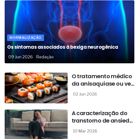
NORMALIZAÇÃO
Os sintomas associados à bexiga neurogênica
09 Jun 2026
Redação
O tratamento médico
da anisaquíase ou ve...
02 Jun 2026
A caracterização do
transtorno de ansied...
10 Mar 2026