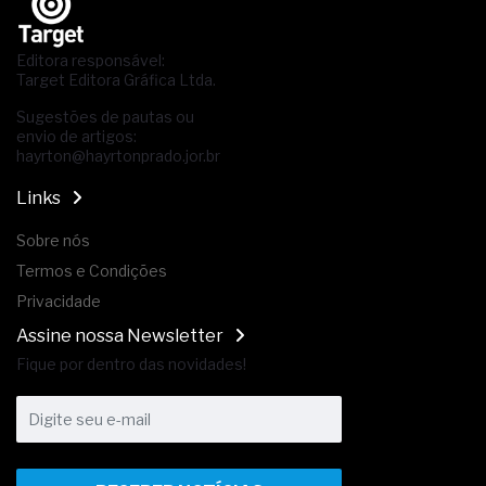
Editora responsável:
Target Editora Gráfica Ltda.
Sugestões de pautas ou
envio de artigos:
hayrton@hayrtonprado.jor.br
Links
Sobre nós
Termos e Condições
Privacidade
Assine nossa Newsletter
Fique por dentro das novidades!