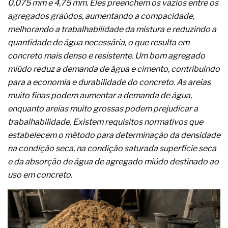
0,075 mm e 4,75 mm. Eles preenchem os vazios entre os
A prevenção clínica da coceira no ânus
agregados graúdos, aumentando a compacidade,
Os sintomas clínicos do teratoma de ovário
O tratamento médico da síndrome da fadiga
melhorando a trabalhabilidade da mistura e reduzindo a
crônica
quantidade de água necessária, o que resulta em
As causas médicas da queda dos cabelos ou
concreto mais denso e resistente. Um bom agregado
calvície
miúdo reduz a demanda de água e cimento, contribuindo
Quando a gestão é o obstáculo para o resultado
positivo
para a economia e durabilidade do concreto. As areias
Os procedimentos para a inspeção em estruturas
muito finas podem aumentar a demanda de água,
hidráulicas de concreto de obras
enquanto areias muito grossas podem prejudicar a
O movimento regular reduz em 19% o risco de
trabalhabilidade. Existem requisitos normativos que
morte precoce e melhora o metabolismo
O desenvolvimento de indicadores nas atividades
estabelecem o método para determinação da densidade
de governança das organizações
na condição seca, na condição saturada superfície seca
O desenho industrial ganha espaço como
e da absorção de água de agregado miúdo destinado ao
estratégia competitiva nas empresas
uso em concreto.
As variações dimensionais dos produtos de
materiais cimentícios com fibra de vidro
A próxima vantagem competitiva não está no
modelo de IA
A IA elevou a régua do comprador B2B e a venda