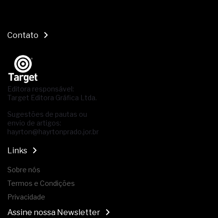
Contato
Editora responsável:
Target Editora Gráfica Ltda.
Sugestões de pautas ou
envio de artigos:
hayrton@hayrtonprado.jor.br
Links
Sobre nós
Termos e Condições
Privacidade
Assine nossa Newsletter