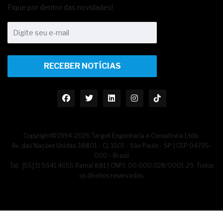
Fique por dentro das novidades!
RECEBER NOTÍCIAS
Copyright© 1994-2026 Target Engenharia e Consultoria Ltda.
Av. das Nações Unidas, 18801 - Cj. 1501 - São Paulo - SP | CEP 04795-
000 - Brasil
Tel.: [55] 11 5641.4655 Ramal 881 | CNPJ: 00.000.028/0001-29. Todos
os direitos reservados.