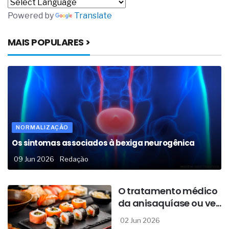
Powered by
Translate
MAIS POPULARES >
NORMALIZAÇÃO
Os sintomas associados à bexiga neurogênica
09 Jun 2026
Redação
O tratamento médico
da anisaquíase ou ve...
02 Jun 2026