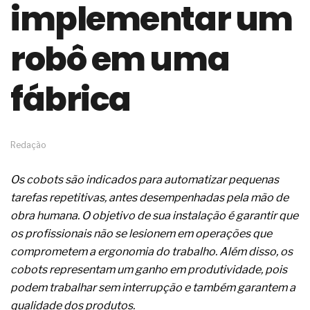
implementar um
de governança das organizações
O desenho industrial ganha espaço como
estratégia competitiva nas empresas
robô em uma
As variações dimensionais dos produtos de
materiais cimentícios com fibra de vidro
fábrica
A próxima vantagem competitiva não está no
modelo de IA
A IA elevou a régua do comprador B2B e a venda
complexa ficou ainda mais humana
A verificação dimensional e de massa dos fios,
Redação
cabos e condutores elétricos
A fabricação conforme das portas com tipologia
Os cobots são indicados para automatizar pequenas
de giro para as saídas de emergência
tarefas repetitivas, antes desempenhadas pela mão de
A sua indústria toma decisões ou apenas reage
aos problemas?
obra humana. O objetivo de sua instalação é garantir que
Os serviços de reciclagem profunda a frio in situ
os profissionais não se lesionem em operações que
com emulsão asfáltica
comprometem a ergonomia do trabalho. Além disso, os
Os gestores da ABNT litigam de má-fé para
cobots representam um ganho em produtividade, pois
tentar criar uma reserva de mercado sobre as
NBR ISO
podem trabalhar sem interrupção e também garantem a
Os critérios médicos da síndrome metabólica
qualidade dos produtos.