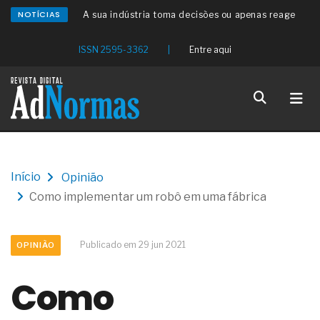
NOTÍCIAS
A sua indústria toma decisões ou apenas reage
aos problemas?
Os serviços de reciclagem profunda a frio in situ
ISSN 2595-3362
|
Entre aqui
com emulsão asfáltica
Os gestores da ABNT litigam de má-fé para
tentar criar uma reserva de mercado sobre as
NBR ISO
Os critérios médicos da síndrome metabólica
A prevenção clínica da coceira no ânus
Os sintomas clínicos do teratoma de ovário
O tratamento médico da síndrome da fadiga
Início
Opinião
crônica
Como implementar um robô em uma fábrica
As causas médicas da queda dos cabelos ou
calvície
Quando a gestão é o obstáculo para o resultado
positivo
Publicado em 29 jun 2021
OPINIÃO
Os procedimentos para a inspeção em estruturas
hidráulicas de concreto de obras
Como
O movimento regular reduz em 19% o risco de
morte precoce e melhora o metabolismo
O desenvolvimento de indicadores nas atividades