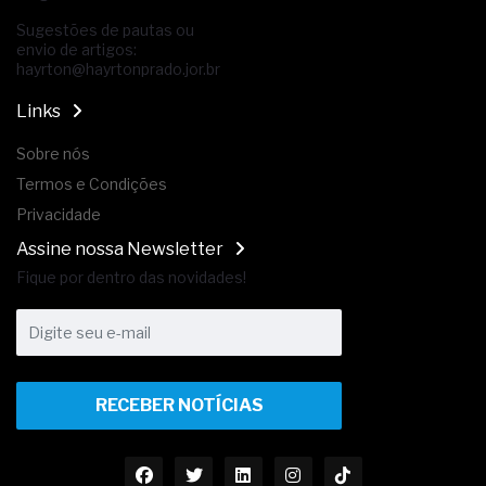
Sugestões de pautas ou
envio de artigos:
hayrton@hayrtonprado.jor.br
Links
Sobre nós
Termos e Condições
Privacidade
Assine nossa Newsletter
Fique por dentro das novidades!
RECEBER NOTÍCIAS