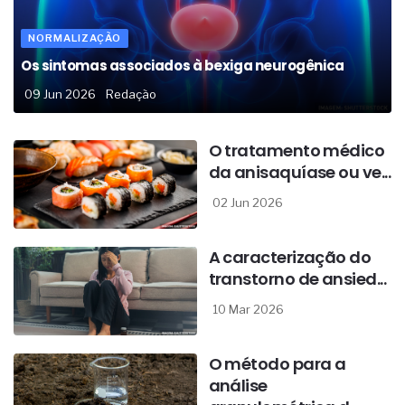
NORMALIZAÇÃO
Os sintomas associados à bexiga neurogênica
09 Jun 2026
Redação
O tratamento médico
da anisaquíase ou ve...
02 Jun 2026
A caracterização do
transtorno de ansied...
10 Mar 2026
O método para a
análise