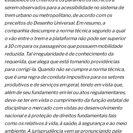
A prevenção clínica da coceira no ânus
serem observados para a acessibilidade no sistema de
Os sintomas clínicos do teratoma de ovário
trem urbano ou metropolitano, de acordo com os
O tratamento médico da síndrome da fadiga
crônica
preceitos do Desenho Universal. Em resumo, a
As causas médicas da queda dos cabelos ou
companhia descumpre a norma técnica segundo a qual
calvície
o vão entre o trem e a plataforma não pode ser superior
Quando a gestão é o obstáculo para o resultado
a 10 cm para os passageiros que possuem mobilidade
positivo
Os procedimentos para a inspeção em estruturas
reduzida. Tal irregularidade é de conhecimento da
hidráulicas de concreto de obras
requerida, que alega que está tomando providências
O movimento regular reduz em 19% o risco de
para corrigi-la. Quando não se cumpre a norma técnica,
morte precoce e melhora o metabolismo
que é uma regra de conduta impositiva para os setores
O desenvolvimento de indicadores nas atividades
de governança das organizações
produtivos e de serviços em geral, tendo em vista que,
O desenho industrial ganha espaço como
além de seu fundamento em lei ou atos regulamentares,
estratégia competitiva nas empresas
deve-se ter em vista o cumprimento da função estatal de
As variações dimensionais dos produtos de
disciplinar o mercado com vistas ao desenvolvimento
materiais cimentícios com fibra de vidro
nacional e à proteção de direitos fundamentais tais
A próxima vantagem competitiva não está no
modelo de IA
como os relativos à vida, à saúde, à segurança e ao meio
A IA elevou a régua do comprador B2B e a venda
ambiente. A jurisprudência vem se pronunciando pela