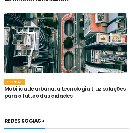
OPINIÃO
e
Mobilidade urbana: a tecnologia traz soluções
A
para o futuro das cidades
a
REDES SOCIAS >