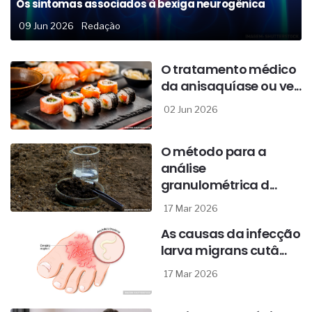
Os sintomas associados à bexiga neurogênica
09 Jun 2026
Redação
O tratamento médico
da anisaquíase ou ve...
02 Jun 2026
O método para a
análise
granulométrica d...
17 Mar 2026
As causas da infecção
larva migrans cutâ...
17 Mar 2026