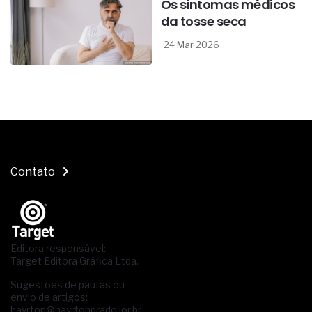
Os sintomas médicos
da tosse seca
24 Mar 2026
Contato
Editora responsável:
Target Editora Gráfica Ltda.
Sugestões de pautas ou
envio de artigos:
hayrton@hayrtonprado.jor.br