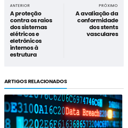
ANTERIOR
PRÓXIMO
A proteção
A avaliação da
contra os raios
conformidade
dos sistemas
dos stents
elétricos e
vasculares
eletrônicos
internos à
estrutura
ARTIGOS RELACIONADOS