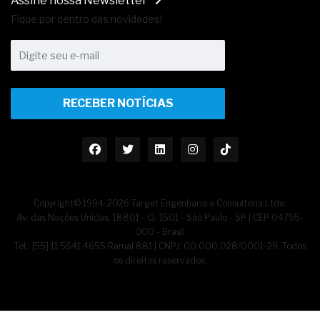
Assine nossa Newsletter
Fique por dentro das novidades!
RECEBER NOTÍCIAS
Copyright© 1994-2026 Target Engenharia e Consultoria Ltda.
Av. das Nações Unidas, 18801 - Cj. 1501 - São Paulo - SP | CEP 04795-
000 - Brasil
Tel.: [55] 11 5641.4655 Ramal 881 | CNPJ: 00.000.028/0001-29. Todos
os direitos reservados.