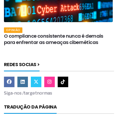
OPINIÃO
s
O compliance consistente nunca é demais
A
para enfrentar as ameaças cibernéticas
e
REDES SOCIAS >
Siga-nos /targetnormas
TRADUÇÃO DA PÁGINA