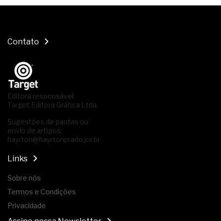
Contato
Editora responsável:
Target Editora Gráfica Ltda.
Sugestões de pautas ou
envio de artigos:
hayrton@hayrtonprado.jor.br
Links
Sobre nós
Termos e Condições
Privacidade