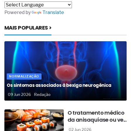
Powered by
Translate
MAIS POPULARES >
NORMALIZAÇÃO
Os sintomas associados à bexiga neurogênica
09 Jun 2026
Redação
O tratamento médico
da anisaquíase ou ve...
02 Jun 2026