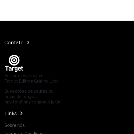
Contato
Editora responsável:
Target Editora Gráfica Ltda.
Sugestões de pautas ou
envio de artigos:
hayrton@hayrtonprado.jor.br
Links
Sobre nós
Termos e Condições