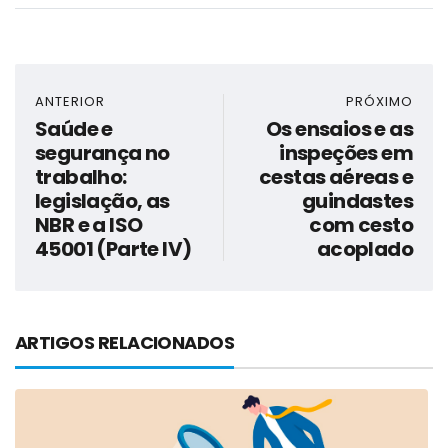
ANTERIOR
PRÓXIMO
Saúde e
Os ensaios e as
segurança no
inspeções em
trabalho:
cestas aéreas e
legislação, as
guindastes
NBR e a ISO
com cesto
45001 (Parte IV)
acoplado
ARTIGOS RELACIONADOS