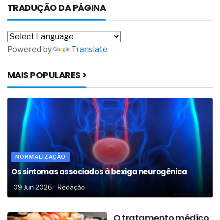
TRADUÇÃO DA PÁGINA
Powered by
Translate
MAIS POPULARES >
NORMALIZAÇÃO
Os sintomas associados à bexiga neurogênica
09 Jun 2026
Redação
O tratamento médico