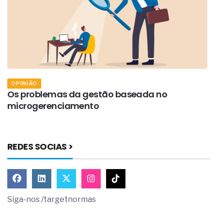
OPINIÃO
Os problemas da gestão baseada no
O
microgerenciamento
c
REDES SOCIAS >
Siga-nos /targetnormas