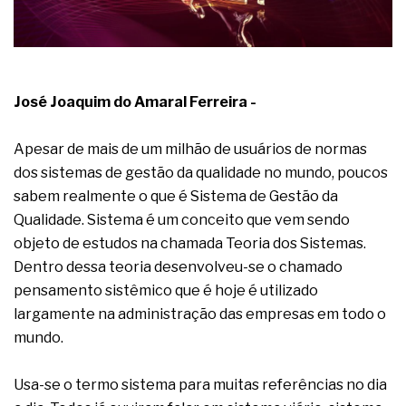
A prevenção clínica da coceira no ânus
Os sintomas clínicos do teratoma de ovário
O tratamento médico da síndrome da fadiga
crônica
As causas médicas da queda dos cabelos ou
José Joaquim do Amaral Ferreira -
calvície
Quando a gestão é o obstáculo para o resultado
positivo
Apesar de mais de um milhão de usuários de normas
Os procedimentos para a inspeção em estruturas
dos sistemas de gestão da qualidade no mundo, poucos
hidráulicas de concreto de obras
sabem realmente o que é Sistema de Gestão da
O movimento regular reduz em 19% o risco de
morte precoce e melhora o metabolismo
Qualidade. Sistema é um conceito que vem sendo
O desenvolvimento de indicadores nas atividades
objeto de estudos na chamada Teoria dos Sistemas.
de governança das organizações
Dentro dessa teoria desenvolveu-se o chamado
O desenho industrial ganha espaço como
pensamento sistêmico que é hoje é utilizado
estratégia competitiva nas empresas
largamente na administração das empresas em todo o
As variações dimensionais dos produtos de
materiais cimentícios com fibra de vidro
mundo.
A próxima vantagem competitiva não está no
modelo de IA
Usa-se o termo sistema para muitas referências no dia
A IA elevou a régua do comprador B2B e a venda