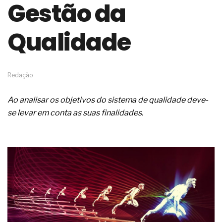
Gestão da
de governança das organizações
O desenho industrial ganha espaço como
estratégia competitiva nas empresas
Qualidade
As variações dimensionais dos produtos de
materiais cimentícios com fibra de vidro
A próxima vantagem competitiva não está no
modelo de IA
Redação
A IA elevou a régua do comprador B2B e a venda
complexa ficou ainda mais humana
Ao analisar os objetivos do sistema de qualidade deve-
A verificação dimensional e de massa dos fios,
cabos e condutores elétricos
se levar em conta as suas finalidades.
A fabricação conforme das portas com tipologia
de giro para as saídas de emergência
A sua indústria toma decisões ou apenas reage
aos problemas?
Os serviços de reciclagem profunda a frio in situ
com emulsão asfáltica
Os gestores da ABNT litigam de má-fé para
tentar criar uma reserva de mercado sobre as
NBR ISO
Os critérios médicos da síndrome metabólica