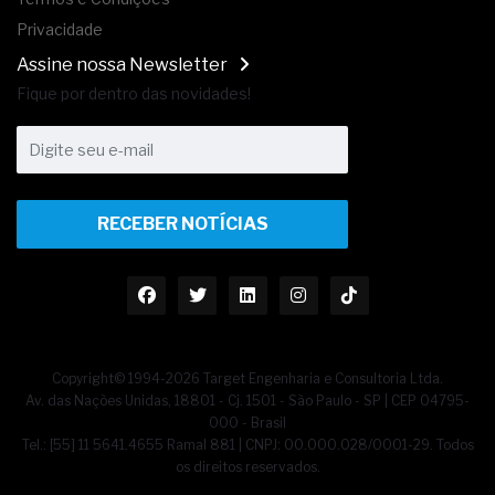
Privacidade
Assine nossa Newsletter
Fique por dentro das novidades!
RECEBER NOTÍCIAS
Copyright© 1994-2026 Target Engenharia e Consultoria Ltda.
Av. das Nações Unidas, 18801 - Cj. 1501 - São Paulo - SP | CEP 04795-
000 - Brasil
Tel.: [55] 11 5641.4655 Ramal 881 | CNPJ: 00.000.028/0001-29. Todos
os direitos reservados.