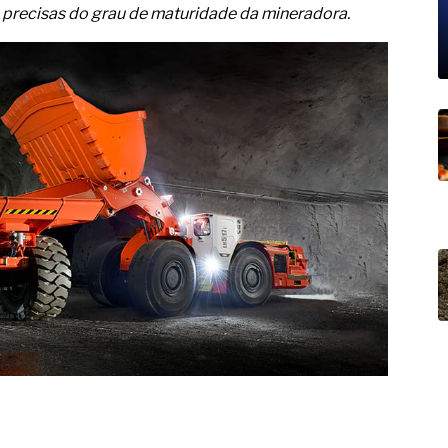
19% o risco de morte precoce e
s precisas do grau de maturidade da mineradora.
res nas atividades de
paço como estratégia
 produtos de materiais
a não está no modelo de IA
dor B2B e a venda complexa