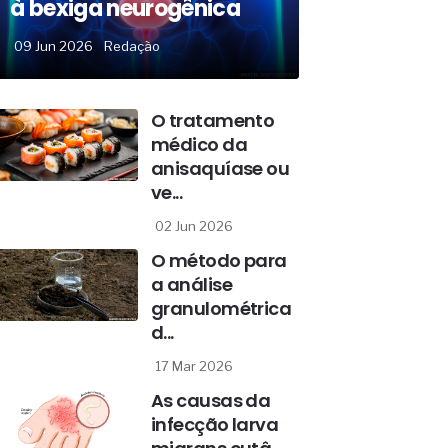
à bexiga neurogênica
09 Jun 2026
Redação
O tratamento
médico da
anisaquíase ou
ve...
02 Jun 2026
O método para
a análise
granulométrica
d...
17 Mar 2026
As causas da
infecção larva