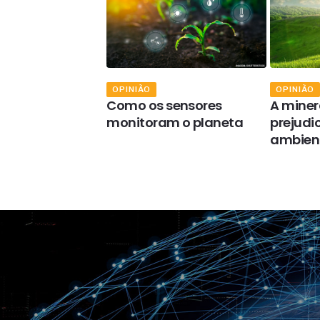
OPINIÃO
OPINIÃO
enciar os riscos
Como os sensores
A miner
 inteligência
monitoram o planeta
prejudi
ambien