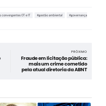
s convergentes OT e IT
#gestão ambiental
#governança
PRÓXIMO
e
Fraude em licitação pública:
mais um crime cometido
pela atual diretoria da ABNT