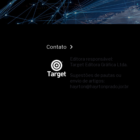
Contato
Editora responsável:
Target Editora Gráfica Ltda.
Sugestões de pautas ou
envio de artigos:
hayrton@hayrtonprado.jor.br