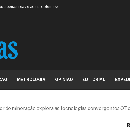
 ou apenas reage aos problemas?
unda a frio in situ com emulsão
e má-fé para tentar criar uma
NBR ISO
ome metabólica
 no ânus
ma de ovário
me da fadiga crônica
s cabelos ou calvície
para o resultado positivo
ção em estruturas hidráulicas de
ÇÃO
METROLOGIA
OPINIÃO
EDITORIAL
EXPED
19% o risco de morte precoce e
res nas atividades de
tor de mineração explora as tecnologias convergentes OT e
paço como estratégia
R
 produtos de materiais