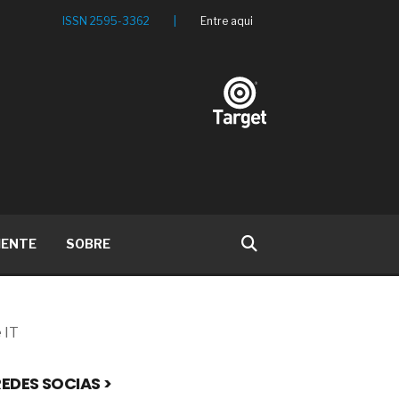
ISSN 2595-3362
|
Entre aqui
IENTE
SOBRE
 IT
EDES SOCIAS >