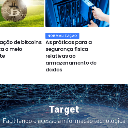
NORMALIZAÇÃO
NORMAL
ação de bitcoins
As práticas para a
Os se
ca o meio
segurança física
essenc
te
relativas ao
promov
armazenamento de
organi
dados
Target
Facilitando o acesso à informação tecnológica