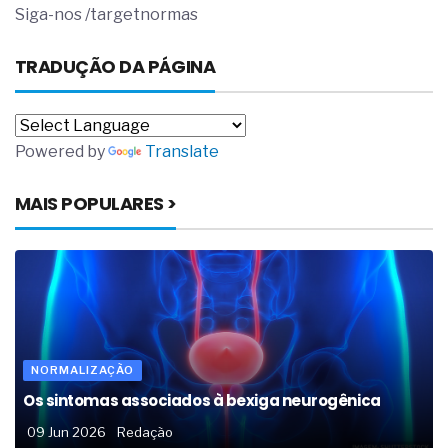
Siga-nos /targetnormas
TRADUÇÃO DA PÁGINA
Powered by
Translate
MAIS POPULARES >
NORMALIZAÇÃO
Os sintomas associados à bexiga neurogênica
09 Jun 2026
Redação