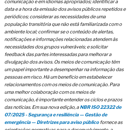
comunicação e em idiomas apropriados; identificar a
A prevenção clínica da coceira no ânus
data e a hora da emissão dos avisos públicos repetidos e
Os sintomas clínicos do teratoma de ovário
O tratamento médico da síndrome da fadiga
periódicos; considerar as necessidades de uma
crônica
população transitória que não está familiarizada com o
As causas médicas da queda dos cabelos ou
ambiente local; confirmar se o conteúdo de alertas,
calvície
notificações e informações relacionadas atendem às
Quando a gestão é o obstáculo para o resultado
positivo
necessidades dos grupos vulneráveis; e solicitar
Os procedimentos para a inspeção em estruturas
feedback das partes interessadas para melhorar a
hidráulicas de concreto de obras
divulgação dos avisos. Os meios de comunicação têm
O movimento regular reduz em 19% o risco de
um papel importante a desempenhar na informação das
morte precoce e melhora o metabolismo
O desenvolvimento de indicadores nas atividades
pessoas em risco. Há um benefício em estabelecer
de governança das organizações
relacionamentos com os meios de comunicação. Para
O desenho industrial ganha espaço como
uma melhor colaboração com os meios de
estratégia competitiva nas empresas
comunicação, é importante entender os ciclos e prazos
As variações dimensionais dos produtos de
materiais cimentícios com fibra de vidro
das notícias. Em sua nova edição, a
NBR ISO 22322 de
A próxima vantagem competitiva não está no
07/2025 - Segurança e resiliência — Gestão de
modelo de IA
emergência — Diretrizes para aviso público
fornece as
A IA elevou a régua do comprador B2B e a venda
orientações normativas para o desenvolvimento, a