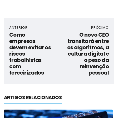
ANTERIOR
PRÓXIMO
Como
O novo CEO
empresas
transitará entre
devem evitar os
os algoritmos, a
riscos
cultura digital e
trabalhistas
o peso da
com
reinvenção
terceirizados
pessoal
ARTIGOS RELACIONADOS