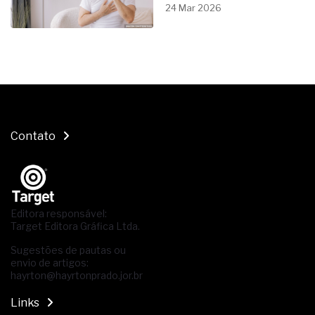
24 Mar 2026
Contato
Editora responsável:
Target Editora Gráfica Ltda.
Sugestões de pautas ou
envio de artigos:
hayrton@hayrtonprado.jor.br
Links