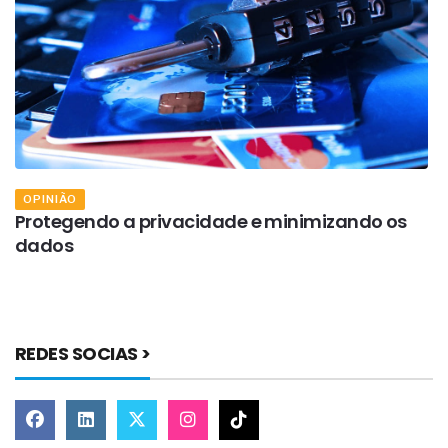
OPINIÃO
Protegendo a privacidade e minimizando os
A
dados
t
n
REDES SOCIAS >