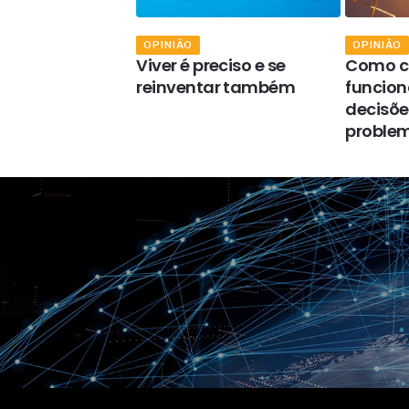
OPINIÃO
OPINIÃO
ação industrial
Viver é preciso e se
Como c
a aliada na
reinventar também
funcion
o de acidentes
decisões
lho
proble