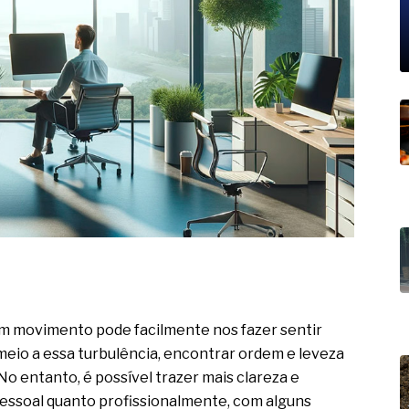
19% o risco de morte precoce e
res nas atividades de
paço como estratégia
 produtos de materiais
a não está no modelo de IA
dor B2B e a venda complexa
 movimento pode facilmente nos fazer sentir
eio a essa turbulência, encontrar ordem e leveza
 entanto, é possível trazer mais clareza e
 pessoal quanto profissionalmente, com alguns