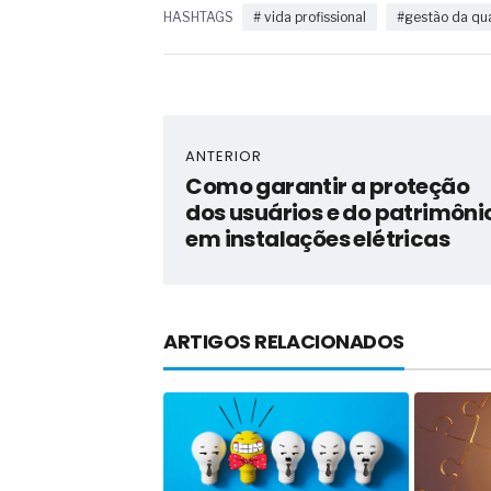
HASHTAGS
# vida profissional
#gestão da qu
ANTERIOR
Como garantir a proteção
dos usuários e do patrimôni
em instalações elétricas
ARTIGOS RELACIONADOS