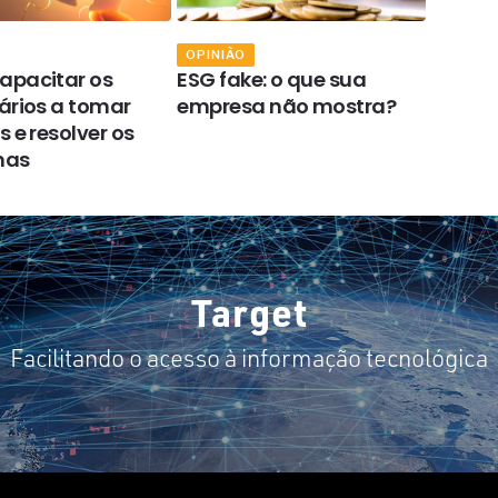
OPINIÃO
OPINIÃ
apacitar os
ESG fake: o que sua
Como 
ários a tomar
empresa não mostra?
respon
 e resolver os
e o di
mas
Target
Facilitando o acesso à informação tecnológica