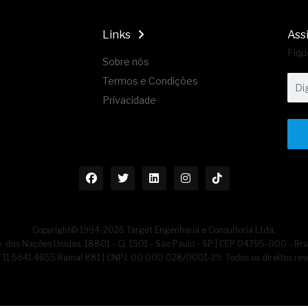
Links
Ass
Fiqu
Sobre nós
Termos e Condições
Privacidade
Copyright© 1994-2026 Target Engenharia e Consultoria Ltda.
. das Nações Unidas, 18801 - Cj. 1501 - São Paulo - SP | CEP 04795-000 - Bra
55] 11 5641.4655 Ramal 881 | CNPJ: 00.000.028/0001-29. Todos os direitos res