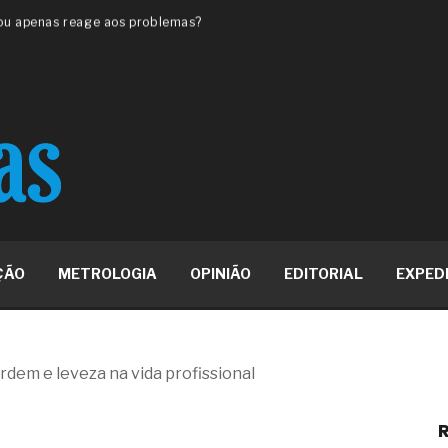
 ou apenas reage aos problemas?
unda a frio in situ com emulsão
e má-fé para tentar criar uma
NBR ISO
ome metabólica
 no ânus
ma de ovário
me da fadiga crônica
s cabelos ou calvície
para o resultado positivo
ção em estruturas hidráulicas de
ÇÃO
METROLOGIA
OPINIÃO
EDITORIAL
EXPED
19% o risco de morte precoce e
res nas atividades de
dem e leveza na vida profissional
paço como estratégia
R
 produtos de materiais