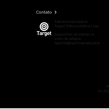
Contato
Editora responsável:
Target Editora Gráfica Ltda.
Sugestões de pautas ou
envio de artigos:
hayrton@hayrtonprado.jor.br
Av
Tel.: [