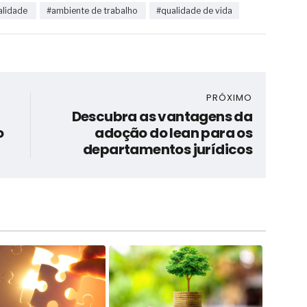
alidade
#ambiente de trabalho
#qualidade de vida
PRÓXIMO
Descubra as vantagens da
o
adoção do lean para os
departamentos jurídicos