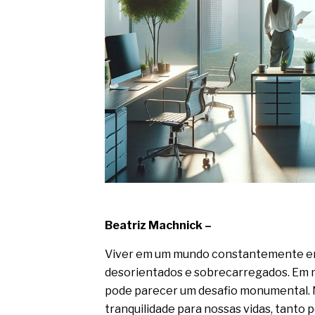
O movimento regular reduz em 
melhora o metabolismo
O desenvolvimento de indicado
governança das organizações
O desenho industrial ganha es
competitiva nas empresas
As variações dimensionais dos
cimentícios com fibra de vidro
A próxima vantagem competitiv
A IA elevou a régua do compra
ficou ainda mais humana
Beatriz Machnick –
Viver em um mundo constantemente em
desorientados e sobrecarregados. Em m
pode parecer um desafio monumental. No
tranquilidade para nossas vidas, tanto