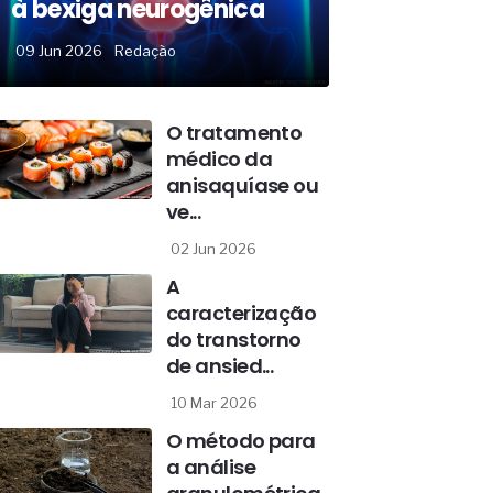
à bexiga neurogênica
09 Jun 2026
Redação
O tratamento
médico da
anisaquíase ou
ve...
02 Jun 2026
A
caracterização
do transtorno
de ansied...
10 Mar 2026
O método para
a análise