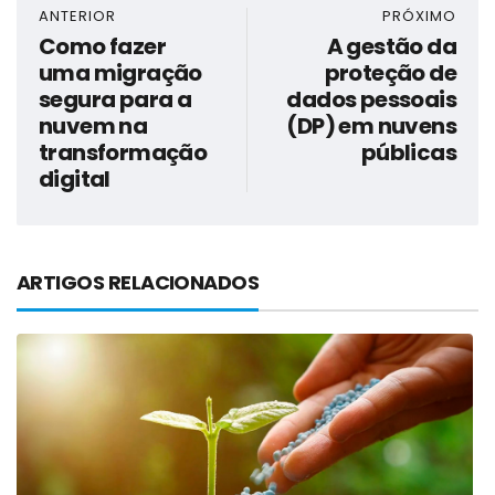
ANTERIOR
PRÓXIMO
Como fazer
A gestão da
uma migração
proteção de
segura para a
dados pessoais
nuvem na
(DP) em nuvens
transformação
públicas
digital
ARTIGOS RELACIONADOS