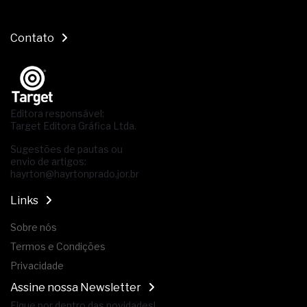
Contato
Editora responsável:
Target Editora Gráfica Ltda.
Sugestões de pautas ou
envio de artigos:
hayrton@hayrtonprado.jor.br
Links
Sobre nós
Termos e Condições
Privacidade
Assine nossa Newsletter
Fique por dentro das novidades!