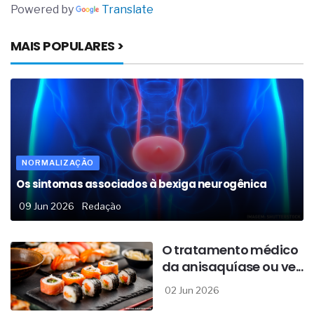
Powered by
Translate
MAIS POPULARES >
NORMALIZAÇÃO
Os sintomas associados à bexiga neurogênica
09 Jun 2026
Redação
O tratamento médico
da anisaquíase ou ve...
02 Jun 2026