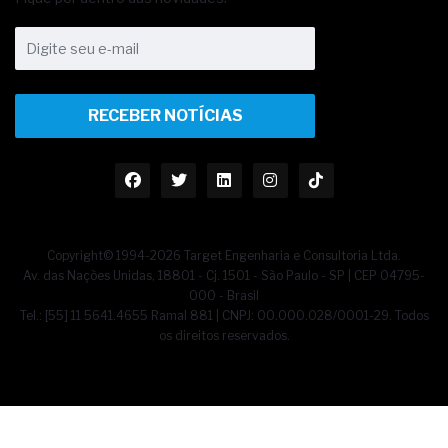
RECEBER NOTÍCIAS
Copyright© 1994-2026 Target Engenharia e Consultoria Ltda.
Av. das Nações Unidas, 18801 - Cj. 1501 - São Paulo - SP | CEP 04795-
000 - Brasil
Tel.: [55] 11 5641.4655 Ramal 881 | CNPJ: 00.000.028/0001-29. Todos
os direitos reservados.