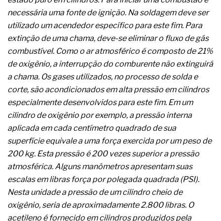
A prevenção clínica da coceira no ânus
necessária uma fonte de ignição. Na soldagem deve ser
Os sintomas clínicos do teratoma de ovário
utilizado um acendedor específico para este fim. Para
O tratamento médico da síndrome da fadiga
crônica
extinção de uma chama, deve-se eliminar o fluxo de gás
As causas médicas da queda dos cabelos ou
combustível. Como o ar atmosférico é composto de 21%
calvície
de oxigênio, a interrupção do comburente não extinguirá
Quando a gestão é o obstáculo para o resultado
a chama. Os gases utilizados, no processo de solda e
positivo
Os procedimentos para a inspeção em estruturas
corte, são acondicionados em alta pressão em cilindros
hidráulicas de concreto de obras
especialmente desenvolvidos para este fim. Em um
O movimento regular reduz em 19% o risco de
cilindro de oxigênio por exemplo, a pressão interna
morte precoce e melhora o metabolismo
aplicada em cada centímetro quadrado de sua
O desenvolvimento de indicadores nas atividades
de governança das organizações
superfície equivale a uma força exercida por um peso de
O desenho industrial ganha espaço como
200 kg. Esta pressão é 200 vezes superior a pressão
estratégia competitiva nas empresas
atmosférica. Alguns manômetros apresentam suas
As variações dimensionais dos produtos de
escalas em libras força por polegada quadrada (PSI).
materiais cimentícios com fibra de vidro
Nesta unidade a pressão de um cilindro cheio de
A próxima vantagem competitiva não está no
modelo de IA
oxigênio, seria de aproximadamente 2.800 libras. O
A IA elevou a régua do comprador B2B e a venda
acetileno é fornecido em cilindros produzidos pela