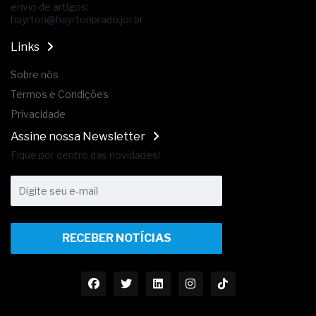
envio de artigos:
hayrton@hayrtonprado.jor.br
Links
Sobre nós
Termos e Condições
Privacidade
Assine nossa Newsletter
Fique por dentro das novidades!
RECEBER NOTÍCIAS