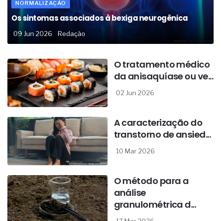
NORMALIZAÇÃO
Os sintomas associados à bexiga neurogênica
09 Jun 2026
Redação
O tratamento médico
da anisaquíase ou ve...
02 Jun 2026
A caracterização do
transtorno de ansied...
10 Mar 2026
O método para a
análise
granulométrica d...