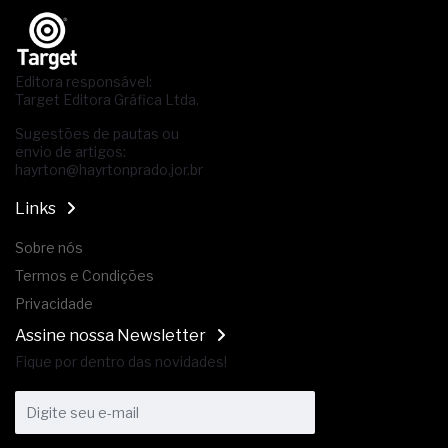
Editora responsável:
Target Editora Gráfica Ltda.
Sugestões de pautas ou
envio de artigos:
hayrton@hayrtonprado.jor.br
Links
Sobre nós
Termos e Condições
Privacidade
Assine nossa Newsletter
Fique por dentro das novidades!