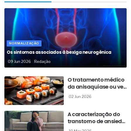
NORMALIZAÇÃO
Os sintomas associados à bexiga neurogênica
09 Jun 2026
Redação
O tratamento médico
da anisaquíase ou ve...
02 Jun 2026
A caracterização do
transtorno de ansied...