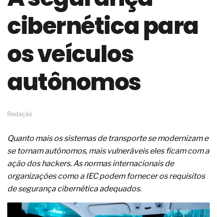
de governança das organizações
cibernética para
O desenho industrial ganha espaço como
estratégia competitiva nas empresas
As variações dimensionais dos produtos de
os veículos
materiais cimentícios com fibra de vidro
A próxima vantagem competitiva não está no
modelo de IA
autônomos
A IA elevou a régua do comprador B2B e a venda
complexa ficou ainda mais humana
A verificação dimensional e de massa dos fios,
cabos e condutores elétricos
Redação
A fabricação conforme das portas com tipologia
de giro para as saídas de emergência
Quanto mais os sistemas de transporte se modernizam e
A sua indústria toma decisões ou apenas reage
aos problemas?
se tornam autônomos, mais vulneráveis eles ficam com a
Os serviços de reciclagem profunda a frio in situ
ação dos hackers. As normas internacionais de
com emulsão asfáltica
organizações como a IEC podem fornecer os requisitos
Os gestores da ABNT litigam de má-fé para
de segurança cibernética adequados.
tentar criar uma reserva de mercado sobre as
NBR ISO
Os critérios médicos da síndrome metabólica