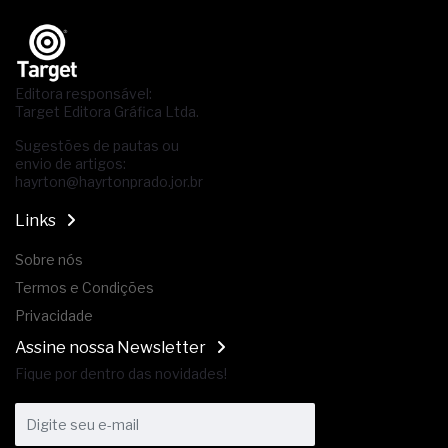
Editora responsável:
Target Editora Gráfica Ltda.
Sugestões de pautas ou
envio de artigos:
hayrton@hayrtonprado.jor.br
Links
Sobre nós
Termos e Condições
Privacidade
Assine nossa Newsletter
Fique por dentro das novidades!