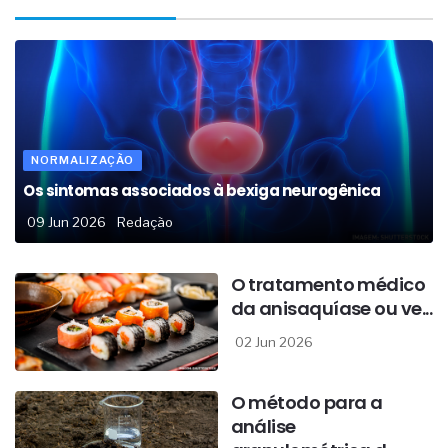
NORMALIZAÇÃO
Os sintomas associados à bexiga neurogênica
09 Jun 2026
Redação
O tratamento médico
da anisaquíase ou ve...
02 Jun 2026
O método para a
análise