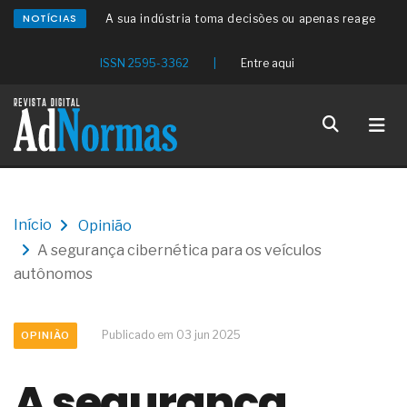
NOTÍCIAS
A sua indústria toma decisões ou apenas reage
aos problemas?
Os serviços de reciclagem profunda a frio in situ
ISSN 2595-3362
|
Entre aqui
com emulsão asfáltica
Os gestores da ABNT litigam de má-fé para
tentar criar uma reserva de mercado sobre as
NBR ISO
Os critérios médicos da síndrome metabólica
A prevenção clínica da coceira no ânus
Os sintomas clínicos do teratoma de ovário
O tratamento médico da síndrome da fadiga
Início
Opinião
crônica
A segurança cibernética para os veículos
As causas médicas da queda dos cabelos ou
calvície
autônomos
Quando a gestão é o obstáculo para o resultado
positivo
Os procedimentos para a inspeção em estruturas
Publicado em 03 jun 2025
OPINIÃO
hidráulicas de concreto de obras
O movimento regular reduz em 19% o risco de
A segurança
morte precoce e melhora o metabolismo
O desenvolvimento de indicadores nas atividades