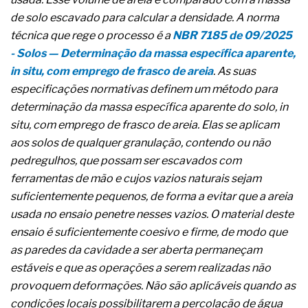
A prevenção clínica da coceira no ânus
de solo escavado para calcular a densidade. A norma
Os sintomas clínicos do teratoma de ovário
técnica que rege o processo é a
NBR 7185 de 09/2025
O tratamento médico da síndrome da fadiga
crônica
- Solos — Determinação da massa específica aparente,
As causas médicas da queda dos cabelos ou
in situ, com emprego de frasco de areia
. As suas
calvície
especificações normativas definem um método para
Quando a gestão é o obstáculo para o resultado
determinação da massa específica aparente do solo, in
positivo
Os procedimentos para a inspeção em estruturas
situ, com emprego de frasco de areia. Elas se aplicam
hidráulicas de concreto de obras
aos solos de qualquer granulação, contendo ou não
O movimento regular reduz em 19% o risco de
pedregulhos, que possam ser escavados com
morte precoce e melhora o metabolismo
ferramentas de mão e cujos vazios naturais sejam
O desenvolvimento de indicadores nas atividades
de governança das organizações
suficientemente pequenos, de forma a evitar que a areia
O desenho industrial ganha espaço como
usada no ensaio penetre nesses vazios. O material deste
estratégia competitiva nas empresas
ensaio é suficientemente coesivo e firme, de modo que
As variações dimensionais dos produtos de
as paredes da cavidade a ser aberta permaneçam
materiais cimentícios com fibra de vidro
estáveis e que as operações a serem realizadas não
A próxima vantagem competitiva não está no
modelo de IA
provoquem deformações. Não são aplicáveis quando as
A IA elevou a régua do comprador B2B e a venda
condições locais possibilitarem a percolação de água