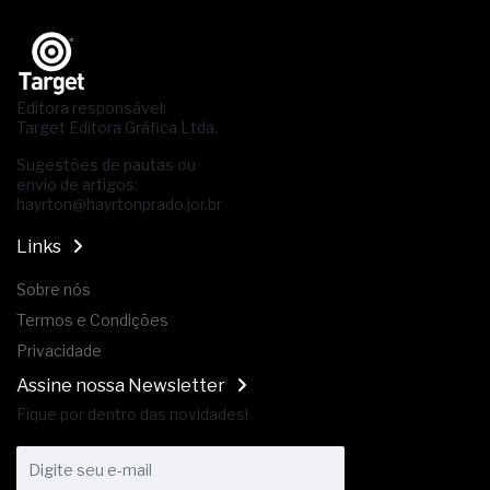
Editora responsável:
Target Editora Gráfica Ltda.
Sugestões de pautas ou
envio de artigos:
hayrton@hayrtonprado.jor.br
Links
Sobre nós
Termos e Condições
Privacidade
Assine nossa Newsletter
Fique por dentro das novidades!