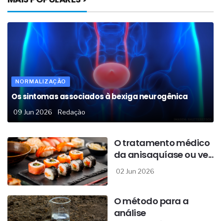
NORMALIZAÇÃO
Os sintomas associados à bexiga neurogênica
09 Jun 2026
Redação
O tratamento médico
da anisaquíase ou ve...
02 Jun 2026
O método para a
análise