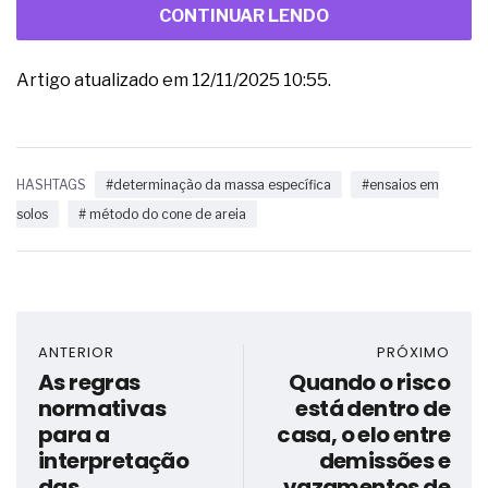
CONTINUAR LENDO
Artigo atualizado em 12/11/2025 10:55.
HASHTAGS
#determinação da massa específica
#ensaios em
solos
# método do cone de areia
ANTERIOR
PRÓXIMO
As regras
Quando o risco
normativas
está dentro de
para a
casa, o elo entre
interpretação
demissões e
das
vazamentos de