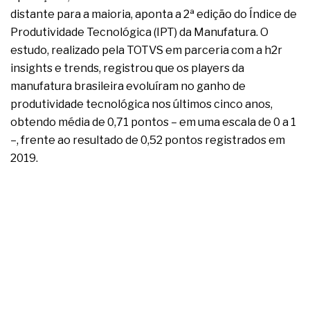
complexa ficou ainda mais humana
distante para a maioria, aponta a 2ª edição do Índice de
Produtividade Tecnológica (IPT) da Manufatura. O
estudo, realizado pela TOTVS em parceria com a h2r
insights e trends, registrou que os players da
manufatura brasileira evoluíram no ganho de
produtividade tecnológica nos últimos cinco anos,
obtendo média de 0,71 pontos – em uma escala de 0 a 1
–, frente ao resultado de 0,52 pontos registrados em
2019.