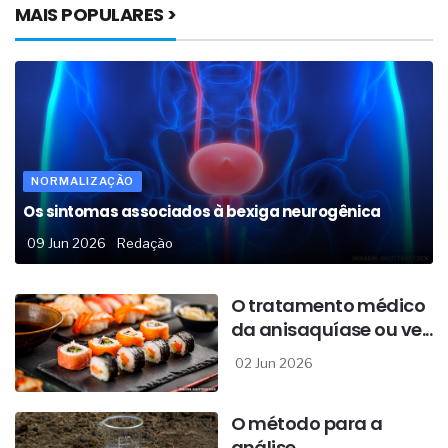
MAIS POPULARES >
NORMALIZAÇÃO
Os sintomas associados à bexiga neurogênica
09 Jun 2026
Redação
O tratamento médico
da anisaquíase ou ve...
02 Jun 2026
O método para a
análise