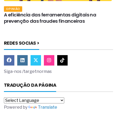
OPINIÃO
A eficiência das ferramentas digitais na
U
prevenção das fraudes financeiras
e
REDES SOCIAS >
Siga-nos /targetnormas
TRADUÇÃO DA PÁGINA
Powered by
Translate