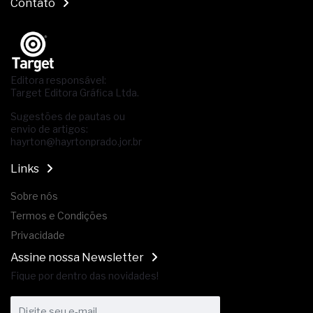
Contato
Editora responsável:
Target Editora Gráfica Ltda.
Sugestões de pautas ou
envio de artigos:
hayrton@hayrtonprado.jor.br
Links
Sobre nós
Termos e Condições
Privacidade
Assine nossa Newsletter
Fique por dentro das novidades!