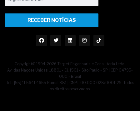
RECEBER NOTÍCIAS
Copyright© 1994-2026 Target Engenharia e Consultoria Ltda.
Av. das Nações Unidas, 18801 - Cj. 1501 - São Paulo - SP | CEP 04795-
000 - Brasil
Tel.: [55] 11 5641.4655 Ramal 881 | CNPJ: 00.000.028/0001-29. Todos
os direitos reservados.