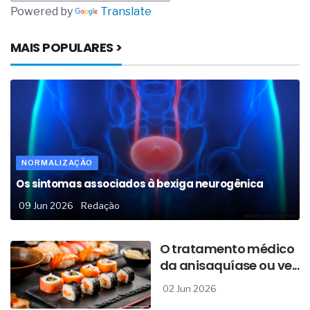
Powered by
Translate
MAIS POPULARES >
NORMALIZAÇÃO
Os sintomas associados à bexiga neurogênica
09 Jun 2026
Redação
O tratamento médico
da anisaquíase ou ve...
02 Jun 2026