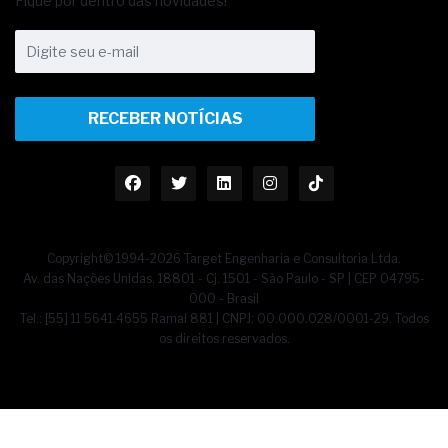
Fique por dentro das novidades!
RECEBER NOTÍCIAS
Copyright© 1994-2026 Target Engenharia e Consultoria Ltda.
Av. das Nações Unidas, 18801 - Cj. 1501 - São Paulo - SP | CEP 04795-
000 - Brasil
Tel.: [55] 11 5641.4655 Ramal 881 | CNPJ: 00.000.028/0001-29. Todos
os direitos reservados.