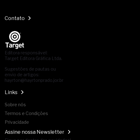
Contato
Editora responsável:
Target Editora Gráfica Ltda.
Sugestões de pautas ou
envio de artigos:
hayrton@hayrtonprado.jor.br
Links
Sobre nós
Termos e Condições
Privacidade
Assine nossa Newsletter