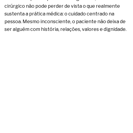
complexa ficou ainda mais humana
cirúrgico não pode perder de vista o que realmente
sustenta a prática médica: o cuidado centrado na
pessoa. Mesmo inconsciente, o paciente não deixa de
ser alguém com história, relações, valores e dignidade.