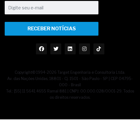
RECEBER NOTÍCIAS
Copyright© 1994-2026 Target Engenharia e Consultoria Ltda.
Av. das Nações Unidas, 18801 - Cj. 1501 - São Paulo - SP | CEP 04795-
000 - Brasil
Tel.: [55] 11 5641.4655 Ramal 881 | CNPJ: 00.000.028/0001-29. Todos
os direitos reservados.