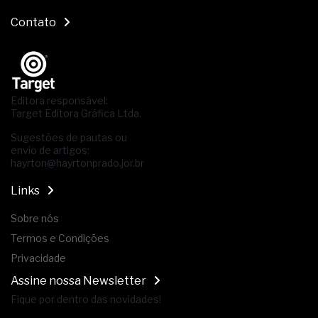
Contato
Editora responsável:
Target Editora Gráfica Ltda.
Sugestões de pautas ou
envio de artigos:
hayrton@hayrtonprado.jor.br
Links
Sobre nós
Termos e Condições
Privacidade
Assine nossa Newsletter
Fique por dentro das novidades!