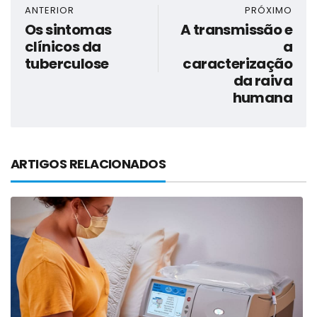
ANTERIOR
PRÓXIMO
Os sintomas
A transmissão e
clínicos da
a
tuberculose
caracterização
da raiva
humana
ARTIGOS RELACIONADOS