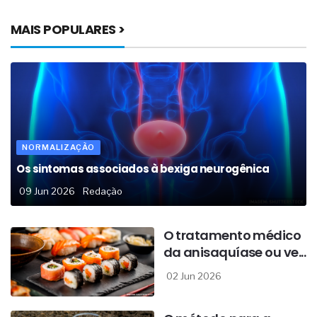
MAIS POPULARES >
NORMALIZAÇÃO
Os sintomas associados à bexiga neurogênica
09 Jun 2026
Redação
O tratamento médico
da anisaquíase ou ve...
02 Jun 2026